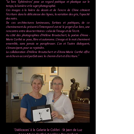
"Le livre 'Ephémères' pose un regard poétique et plastique sur le
temps, la lumière et le sujet photographié.
Ces images à la lisière du dessin et de l'encre de Chine côtoient
l'écriture dans la délicatesse des lignes, la variation des gris, l'opacité
des noirs.
De ces architectures lumineuses, furtives et poétiques, de ce
cheminement du présent à l'intemporel est né le projet d'un livre, une
rencontre entre deux territoires : celui de l'image et de l'écrit.
Au côté des photographies d'Hélène Broutschert, la poésie d'Anne -
Marie Carthé se pose, libre et autonome. L'image et le mot cheminent
ensemble, sans jamais se paraphraser. L'un et l'autre dialoguent,
s'émancipent, pour se rejoindre.
La collaboration d'Hélène Broutschert et d'Anne-Marie Carthé offre
un écho en accord parfait avec le chemin d'art et d'écriture."
P
Dédicaces' à la Galerie le Colibri - St Jean de Luz'